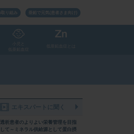
の取り組み
亜鉛で元気(患者さま向け)
小児と
低亜鉛血症とは
低亜鉛血症
解説ページ
解説ページ
解説ページ
解説ページ
解説ページ
解説ページ
解説ページ
エキスパートに聞く
透析患者のよりよい栄養管理を目指
して～ミネラル供給源として蛋白摂