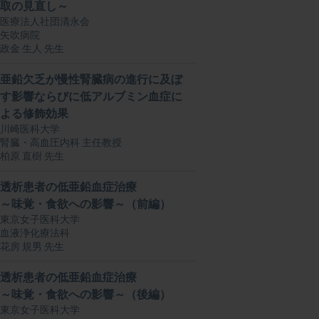
取の見直し～
医療法人社団清永会
矢吹病院
政金 生人 先生
亜鉛欠乏が慢性腎臓病の進行に及ぼ
す影響ならびに低アルブミン血症に
よる修飾効果
川崎医科大学
腎臓・高血圧内科 主任教授
柏原 直樹 先生
透析患者の低亜鉛血症治療
～味覚・食欲への影響～（前編）
東京女子医科大学
血液浄化療法科
花房 規男 先生
透析患者の低亜鉛血症治療
～味覚・食欲への影響～（後編）
東京女子医科大学