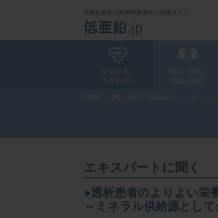
低亜鉛血症の医療関係者向け情報サイト
味覚障害と
CKD・透析と
低亜鉛血症
低亜鉛血症
HOME
CKD・透析と低亜鉛血症
エキスパー
エキスパー
エキスパー
エキスパー
エキスパー
エキスパー
エキスパー
エキスパー
エキスパートに聞く
●透析患者のよりよい栄
～ミネラル供給源として