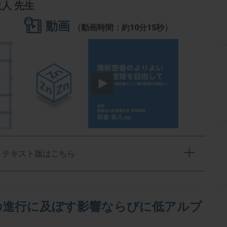
生人 先生
動画
（動画時間：約10分15秒）
テキスト版はこちら
の進行に及ぼす影響ならびに低アルブ