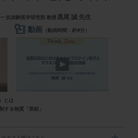
黒尾 誠 先生
ター
抗加齢医学研究部 教授
動画
（動画時間：約9分）
P）とは
抑制する物質「亜鉛」
テキスト版はこちら