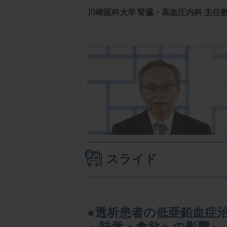
川崎医科大学
腎臓・高血圧内科 主任
スライド
●透析患者の低亜鉛血症
～味覚・食欲への影響～