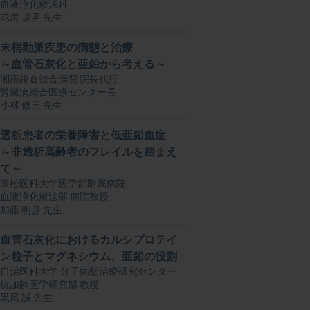
血液浄化療法科
花房 規男 先生
末梢動脈疾患の病態と治療
～血管石灰化と亜鉛から考える～
湘南鎌倉総合病院 院長代行
腎臓病総合医療センター長
小林 修三 先生
透析患者の栄養障害と低亜鉛血症
～非透析高齢者のフレイルを踏まえ
て～
浜松医科大学医学部附属病院
血液浄化療法部 病院教授
加藤 明彦 先生
血管石灰化におけるカルシプロテイ
ン粒子とマグネシウム、亜鉛の役割
自治医科大学 分子病態治療研究センター
抗加齢医学研究部 教授
黒尾 誠 先生