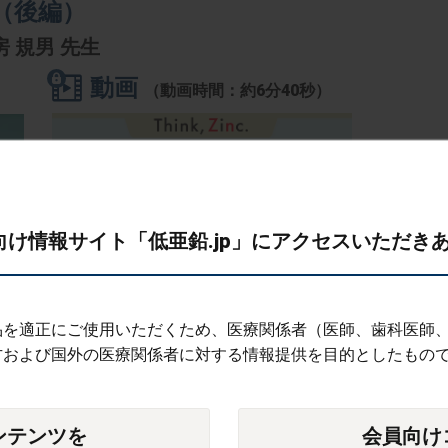
（後編）
房 規男 先生
動画
（動画時間：約6分40秒）
け情報サイト「低亜鉛.jp」にアクセスいただき
品を適正にご使用いただくため、医療関係者（医師、歯科医師
テキスト版はこちら
方および国外の医療関係者に対する情報提供を目的としたもの
ンテンツを
会員向け
治療～血管石灰化と亜鉛から考える～