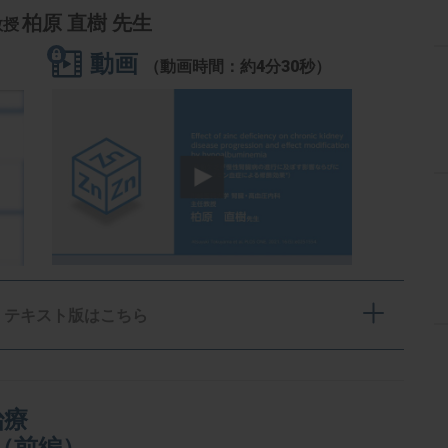
柏原 直樹 先生
教授
動画
（動画時間：約4分30秒）
テキスト版はこちら
治療
（前編）