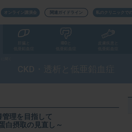
オンライン講演会
関連ガイドライン
私のクリニックで
肝臓と
IBDと
皮膚疾患と
低亜鉛血症
低亜鉛血症
低亜鉛血症
トに聞く
CKD・透析と低亜鉛血症
トに聞く
トに聞く
トに聞く
トに聞く
トに聞く
トに聞く
トに聞く
養管理を目指して
蛋白摂取の見直し～