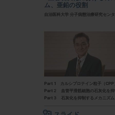
ム、亜鉛の役割
自治医科大学 分子病態治療研究セン
Part 1 カルシプロテイン粒子（CP
Part２ 血管平滑筋細胞の石灰化を
Part３ 石灰化を抑制するメカニズム
スライド