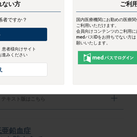
れない方
ご利
小林 修三 先生
合医療センター長
係者ですか？
国内医療機関にお勤めの医療関
動画
（動画時間：約10分30秒）
ご利用いただけます。
会員向けコンテンツのご利用には
い
medパスIDをお持ちでない方
願いいたします。
、患者様向けサイト
お進みください
え
テキスト版はこちら
低亜鉛血症