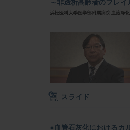
～非透析高齢者のフレイ
浜松医科大学医学部附属病院
血液浄化
スライド
●血管石灰化におけるカ