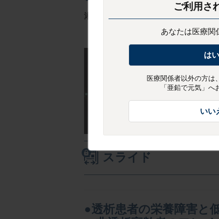
ご利用さ
湘南鎌倉総合病院 院長代行
腎臓病総
あなたは医療関
は
医療関係者以外の方は
「亜鉛で元気」へ
いい
スライド
●透析患者の栄養障害と