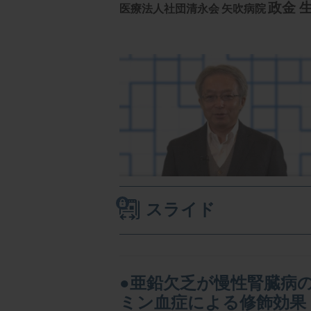
政金 
医療法人社団清永会
矢吹病院
スライド
●亜鉛欠乏が慢性腎臓病
ミン血症による修飾効果