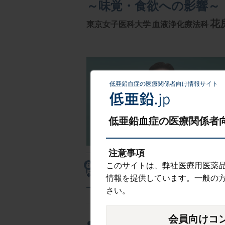
～味覚・食欲への影響～
花
東京女子医科大学
血液浄化療法科
低亜鉛血症の医療関係者向け情報サイト
低亜鉛血症の医療関係者向
注意事項
このサイトは、弊社医療用医薬
スライド
情報を提供しています。一般の
さい。
会員向けコ
●末梢動脈疾患の病態と