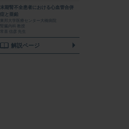
末期腎不全患者における心血管合併
症と亜鉛
東邦大学医療センター大橋病院
腎臓内科 教授
常喜 信彦 先生
解説ページ