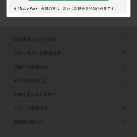
会）
旧「NobelPark」会員の方も、新たに新規会員登録が必要です。
https://www.jscn.gr.jp/pdf/aen2024.pdf
味覚障害と低亜鉛血症
CKD・透析と低亜鉛血症
肝臓と低亜鉛血症
IBDと低亜鉛血症
皮膚疾患と低亜鉛血症
小児と低亜鉛血症
低亜鉛血症とは