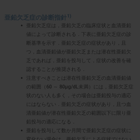
1)
亜鉛欠乏症の診断指針
亜鉛欠乏症は，亜鉛欠乏の臨床症状と血清亜鉛
値によって診断される．下表に亜鉛欠乏症の診
断基準を示す．亜鉛欠乏症の症状があり，且
つ，血清亜鉛値が亜鉛欠乏または潜在性亜鉛欠
乏であれば，亜鉛を投与して，症状の改善を確
認することが推奨される．
注意すべきことは潜在性亜鉛欠乏の血清亜鉛値
の範囲（60 ～ 80µg/dL未満）には，亜鉛欠乏症
状のない人も多く，その場合は亜鉛投与の適応
にはならない．亜鉛欠乏の症状があり，且つ血
清亜鉛値が潜在性亜鉛欠乏の範囲以下に限り亜
鉛投与の適応になる．
亜鉛を投与して数か月間で亜鉛欠乏症の症状に
変化ない場合は，亜鉛欠乏による症状ではない