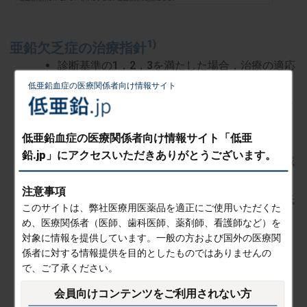
1)
亜鉛欠乏症の治療指針
診断基準の1，2，3を満たした場合，治療の適応
になる．亜鉛の投与量は，学童以降成人では50
低亜鉛血症の医療関係者向け情報サイト
～ 100mg/日，幼児では25 ～ 50mg/日，小児で
はまたは1 ～ 3 mg/kg/日（食後）を目安とする
低亜鉛血症の医療関係者向け情報サイト「低亜
が，治療当初は上記の少ない量から開始し，効
鉛.jp」にアクセスいただきありがとうございます。
果および副作用を見ながら，1 ～ 2か月毎に増減
する．
注意事項
皮膚炎は1 ～ 2週間で改善するが，味覚異常や低
このサイトは、弊社医療用医薬品を適正にご使用いただくた
身長症などは治療効果が見られるまで数か月か
め、医療関係者（医師、歯科医師、薬剤師、看護師など）を
かる場合がある．
対象に情報を提供しています。一般の方および国外の医療関
係者に対する情報提供を目的としたものではありませんの
治療効果が見られない時は，症状は亜鉛欠乏に
で、ご了承ください。
よるものではないと判断して亜鉛製剤を中止す
会員向けコンテンツを
ご利用されない方
る．