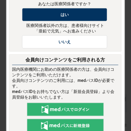
慢性肝疾患，糖尿病，炎症性腸疾患，腎不全で
あなたは医療関係者ですか？
は，しばしば血清亜鉛値が低値である．血清亜
はい
鉛値が低い場合，亜鉛投与により基礎疾患の所
医療関係者以外の方は、患者様向けサイト
見・症状が改善することがある．したがって，
「亜鉛で元気」へお進みください
これら疾患では，亜鉛欠乏症状が認められなく
いいえ
ても，亜鉛補充を考慮してもよい
有害事象として，銅欠乏（貧血，白血球減少，
会員向けコンテンツを
ご利用される方
歩行困難や転倒等）や稀であるが鉄欠乏性貧血
をきたすことがあるので，数か月に1回は血算，
国内医療機関にお勤めの医療関係者の方は、会員向けコ
ンテンツをご利用いただけます。
血清鉄，TIBC，フェリチン，血清銅，血清亜鉛
会員向けコンテンツのご利用には、medパスIDが必要で
等を測定する．
す。
medパスIDをお持ちでない方は「新規会員登録」より会
員登録をお願いいたします。
国内において「低亜鉛血症」に適応を有する亜鉛製剤
（先発医薬品）は、ジンタス®とノベルジン®です
1) 亜鉛欠乏症の診療指針 2024（一般社団法人 日本臨床栄養学