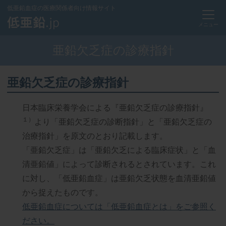
低亜鉛血症の医療関係者向け情報サイト
メニュー
亜鉛欠乏症の診療指針
亜鉛欠乏症の診療指針
日本臨床栄養学会による『亜鉛欠乏症の診療指針』
１）
より「亜鉛欠乏症の診断指針」と「亜鉛欠乏症の
治療指針」を原文のとおり記載します。
「亜鉛欠乏症」は「亜鉛欠乏による臨床症状」と「血
清亜鉛値」によって診断されるとされています。これ
に対し、「低亜鉛血症」は亜鉛欠乏状態を血清亜鉛値
から捉えたものです。
低亜鉛血症については「低亜鉛血症とは」をご参照く
ださい。