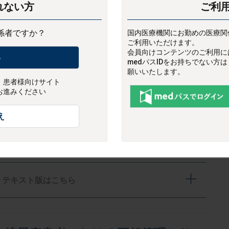
れない方
ご利
小川 純人 先生
 教授
係者ですか？
国内医療機関にお勤めの医療関
ご利用いただけます。
動画
（動画時間：約11分39秒）
会員向けコンテンツのご利用には
い
medパスIDをお持ちでない方
願いいたします。
、患者様向けサイト
お進みください
え
テキスト版はこちら