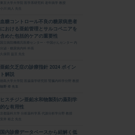
東京大学大学院 医学系研究科 老年病学 教授
小川 純人 先生
血糖コントロール不良の糖尿病患者
における亜鉛管理とサルコペニアを
含めた包括的ケアの重要性
国立病院機構呉医療センター・中国がんセンター 内
分泌・糖尿病内科 科長
久保田 益亘 先生
亜鉛欠乏症の診療指針 2024 ポイン
ト解説
徳島大学大学院 医歯薬学研究部 腎臓内科学分野 教授
𦚰野 修 先生
ヒスチジン亜鉛水和物製剤の薬剤学
的な有用性
京都薬科大学 分析薬科学系 代謝分析学分野 教授
安井 裕之 先生
国内診療データベースから紐解く低