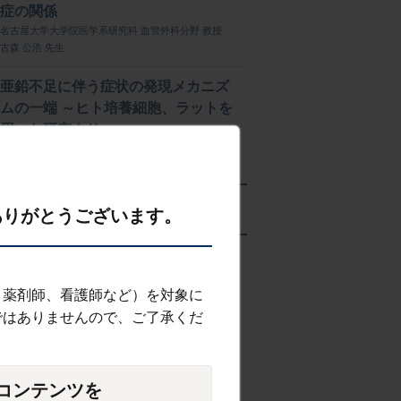
症の関係
名古屋大学大学院医学系研究科 血管外科分野 教授
古森 公浩 先生
亜鉛不足に伴う症状の発現メカニズ
ムの一端 ～ヒト培養細胞、ラットを
用いた研究より～
京都大学 大学院生命科学研究科 准教授
神戸 大朋先生
解説ページ
ありがとうございます。
、薬剤師、看護師など）を対象に
ではありませんので、ご了承くだ
コンテンツを