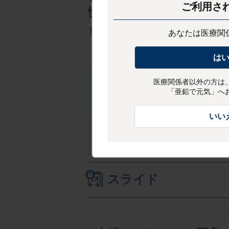
ご利用さ
慢性腎臓病編
東京大学大学院 医学系研究科 老年病学
あなたは医療関
は
医療関係者以外の方は
「亜鉛で元気」へ
いい
スライド