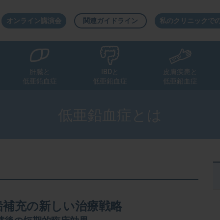
オンライン講演会
関連ガイドライン
私のクリニックで
肝臓と
IBDと
皮膚疾患と
低亜鉛血症
低亜鉛血症
低亜鉛血症
低亜鉛血症とは
トに聞く
トに聞く
トに聞く
トに聞く
トに聞く
トに聞く
トに聞く
鉛補充の新しい治療戦略