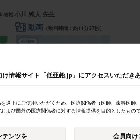
小川 純人 先生
 教授
動画
（動画時間：約11分37秒）
け情報サイト「低亜鉛.jp」にアクセスいただき
品を適正にご使用いただくため、医療関係者（医師、歯科医師
テキスト版はこちら
方および国外の医療関係者に対する情報提供を目的としたもの
ンテンツを
会員向け
欠乏の実態と臨床的予後への影響