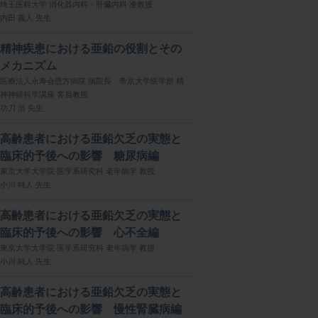
埼玉医科大学 消化器内科・肝臓内科 准教授
内田 義人 先生
精神疾患における亜鉛の役割とその
メカニズム
医療法人永寿会恩方病院 病院長 帝京大学医学部 精
神神経科学講座 客員教授
功刀 浩 先生
高齢患者における亜鉛欠乏の実態と
臨床的予後への影響 糖尿病編
東京大学大学院 医学系研究科 老年病学 教授
小川 純人 先生
高齢患者における亜鉛欠乏の実態と
臨床的予後への影響 心不全編
東京大学大学院 医学系研究科 老年病学 教授
小川 純人 先生
高齢患者における亜鉛欠乏の実態と
臨床的予後への影響 慢性腎臓病編