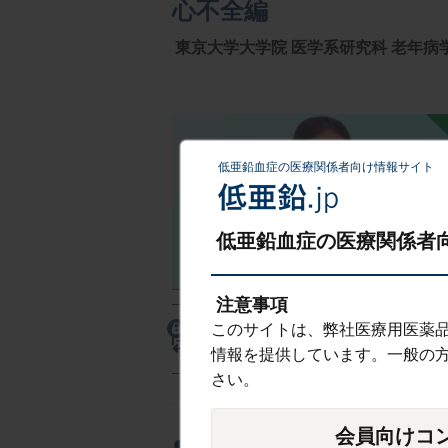
心不全編
東京大学大学院 医学系研究科 老年病学
低亜鉛血症の医療関係者向け情報サイト
低亜鉛血症の医療関係者向
注意事項
このサイトは、弊社医療用医薬
スライド
情報を提供しています。一般の
さい。
会員向けコ
●高齢患者における亜鉛