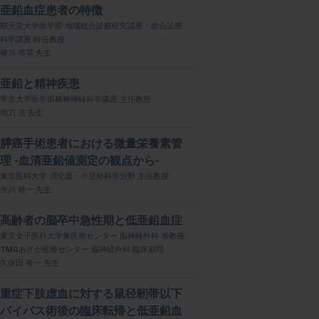
亜鉛血症患者の特徴
順天堂大学医学部 地域総合診療研究講座・総合診療
科学講座 特任教授
横川 博英 先生
亜鉛と精神疾患
帝京大学医学部精神神経科学講座 主任教授
功刀 浩 先生
膵癌手術患者における微量栄養素管
理 -血清亜鉛値測定の観点から-
東京医科大学 消化器・小児外科学分野 主任教授
永川 裕一 先生
高齢者の脳卒中急性期と低亜鉛血症
東京女子医科大学東医療センター 脳神経外科 准教授
TMGあさか医療センター 脳神経外科 臨床顧問
久保田 有一 先生
重症下肢虚血に対する鼠径靭帯以下
バイパス術後の臨床転帰と低亜鉛血