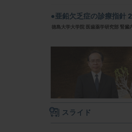
●亜鉛欠乏症の診療指針 2
徳島大学大学院 医歯薬学研究部 腎臓
スライド