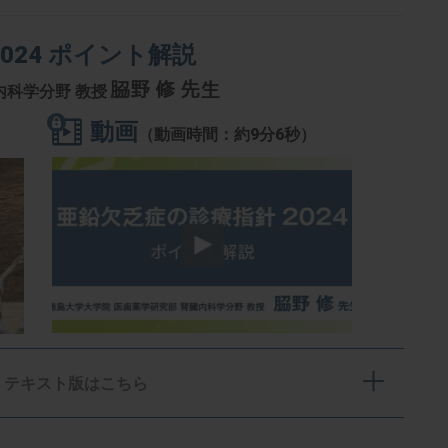
024 ポイント解説
𦚰野 修 先生
内科学分野 教授
動画
（動画時間：約9分6秒）
テキスト版はこちら