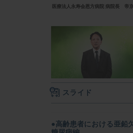
医療法人永寿会恩方病院 病院長 帝京
スライド
●高齢患者における亜鉛
糖尿病編