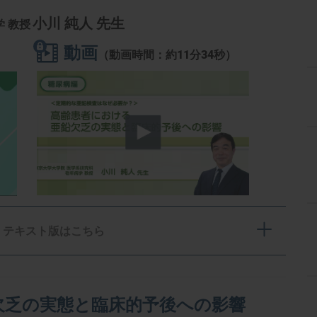
小川 純人 先生
 教授
動画
（動画時間：約11分34秒）
テキスト版はこちら
欠乏の実態と臨床的予後への影響