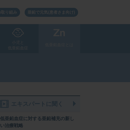
の取り組み
亜鉛で元気(患者さま向け)
小児と
低亜鉛血症とは
低亜鉛血症
解説ページ
解説ページ
解説ページ
解説ページ
解説ページ
解説ページ
解説ページ
エキスパートに聞く
低亜鉛血症に対する亜鉛補充の新し
い治療戦略