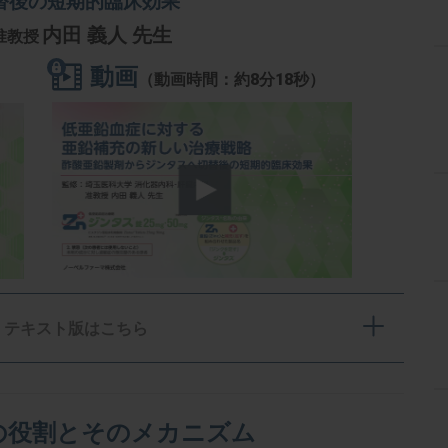
替後の短期的臨床効果
内田 義人 先生
准教授
動画
（動画時間：約8分18秒）
テキスト版はこちら
の役割とそのメカニズム